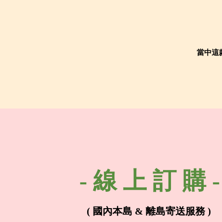
當中這款
- 線 上 訂 購 -
( 國內本島 & 離島寄送服務 )